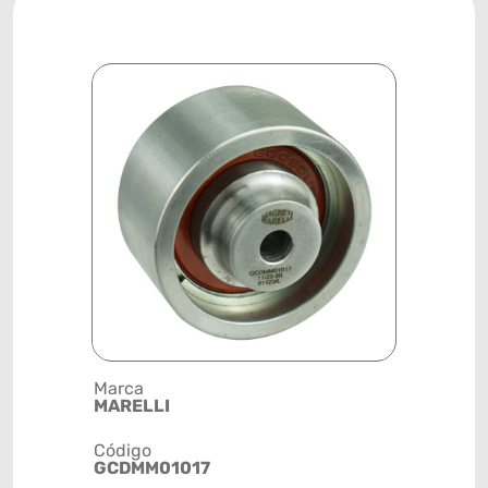
Marca
Posição
MARELLI
MOTOR
Código
Código de 
GCDMM01017
(GTIN)
78915799