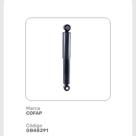
Marca
Descrição 
COFAP
AMORTEC
Código
Posição
GB48291
TRASEIRA