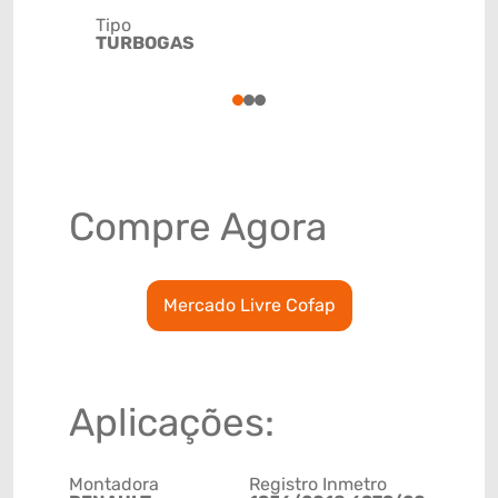
Tipo
Código de 
TURBOGAS
(GTIN)
78915798
1
2
3
Compre Agora
Mercado Livre Cofap
Aplicações:
Montadora
Registro Inmetro