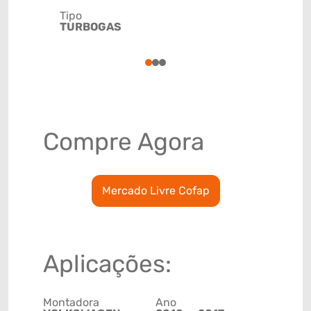
Tipo
Código de 
TURBOGAS
(GTIN)
78915793
1
2
3
Compre Agora
Mercado Livre Cofap
Aplicações:
Montadora
Ano