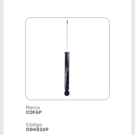
Marca
Descrição 
COFAP
AMORTEC
Código
Posição
GB48269
TRASEIRA