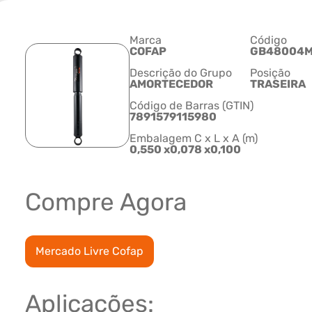
Marca
Código
COFAP
GB48004
Descrição do Grupo
Posição
AMORTECEDOR
TRASEIRA
Código de Barras (GTIN)
7891579115980
Embalagem C x L x A (m)
0,550 x0,078 x0,100
Compre Agora
Mercado Livre Cofap
Aplicações: