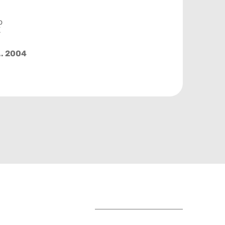
o
X
.. 2004