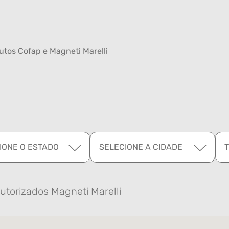
tos Cofap e Magneti Marelli
IONE O ESTADO
SELECIONE A CIDADE
utorizados Magneti Marelli