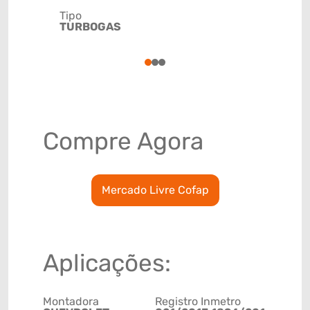
Tipo
Código de 
TURBOGAS
(GTIN)
78915791
1
2
3
Compre Agora
Mercado Livre Cofap
Aplicações:
Montadora
Registro Inmetro