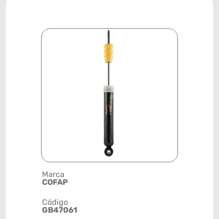
Marca
Descrição 
COFAP
AMORTEC
Código
Posição
GB47061
TRASEIRA