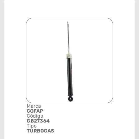
Marca
Descrição 
COFAP
Grupo
Código
AMORTEC
GB27364
Posição
Tipo
TRASEIRA
TURBOGAS
Código de 
(GTIN)