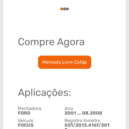
78915791
1
2
3
Compre Agora
Mercado Livre Cofap
Aplicações:
Montadora
Ano
FORD
2001 ... 08.2008
Veículo
Registro Inmetro
FOCUS
021/2013,4167/201