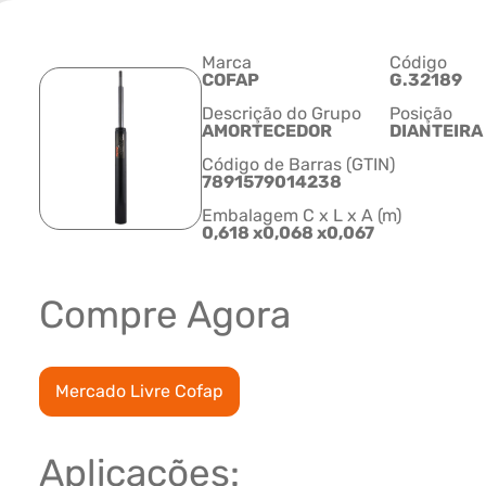
Marca
Código
COFAP
G.32189
Descrição do Grupo
Posição
AMORTECEDOR
DIANTEIRA
Código de Barras (GTIN)
7891579014238
Embalagem C x L x A (m)
0,618 x0,068 x0,067
Compre Agora
Mercado Livre Cofap
Aplicações: