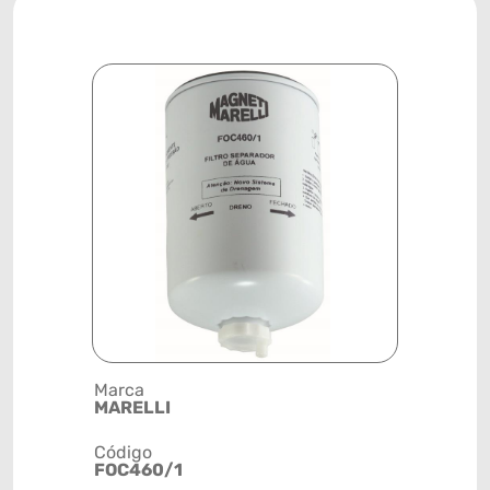
Marca
Descrição 
MARELLI
FILTRO D
Código
Posição
FOC460/1
SISTEMA 