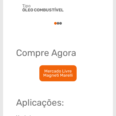
Tipo
Código de 
ÓLEO COMBUSTÍVEL
(GTIN)
78915792
1
2
3
Compre Agora
Mercado Livre
Magneti Marelli
Aplicações: