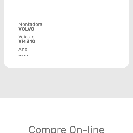
Montadora
VOLVO
Veículo
VM 310
Ano
... ...
Compre On-line