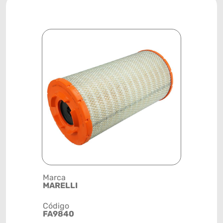
Marca
Descrição 
MARELLI
FILTRO DE
Código
Posição
FA9840
SISTEMA 