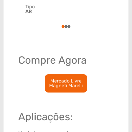
Tipo
Código de 
AR
(GTIN)
78915792
1
2
3
Compre Agora
Mercado Livre
Magneti Marelli
Aplicações: