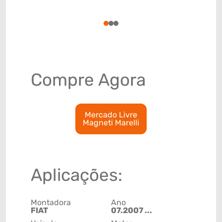
(GTIN)
78915792
1
2
3
Compre Agora
Mercado Livre
Magneti Marelli
Aplicações:
Montadora
Ano
FIAT
07.2007 ...