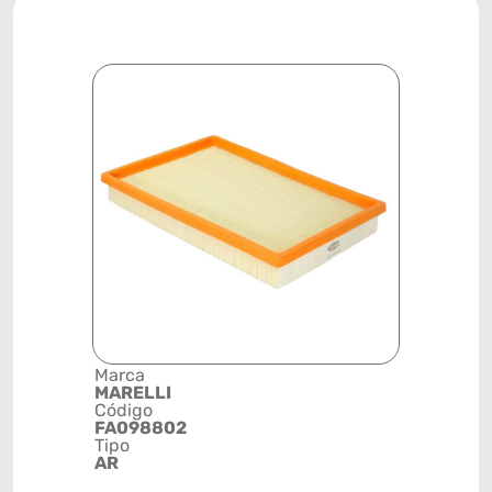
Marca
Descrição 
MARELLI
Grupo
Código
FILTRO DE
FA098802
Posição
Tipo
SISTEMA 
AR
FILTRAGE
Código de 