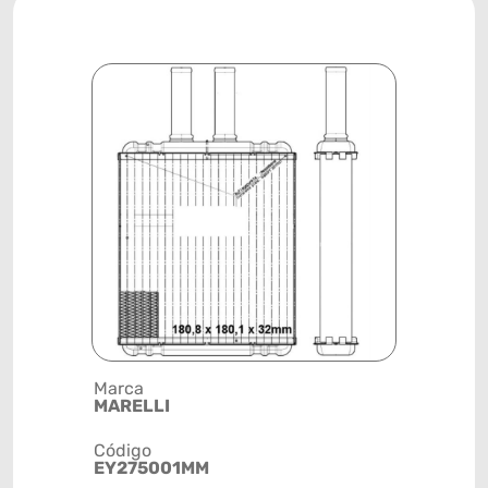
Marca
Posição
MARELLI
SISTEMA 
Código
Código de 
EY275001MM
(GTIN)
78915793