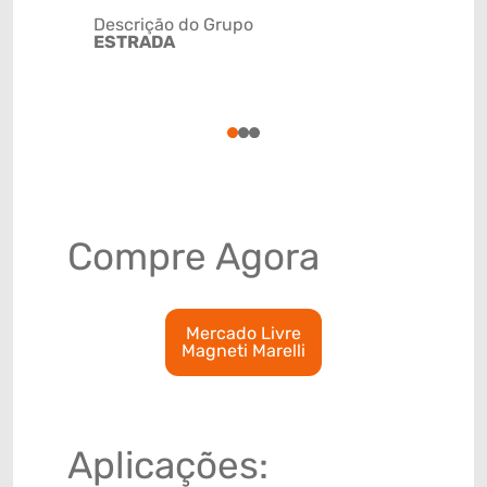
Descrição do Grupo
ESTRADA
NCM
85071090
1
2
3
Compre Agora
Mercado Livre
Magneti Marelli
Aplicações: