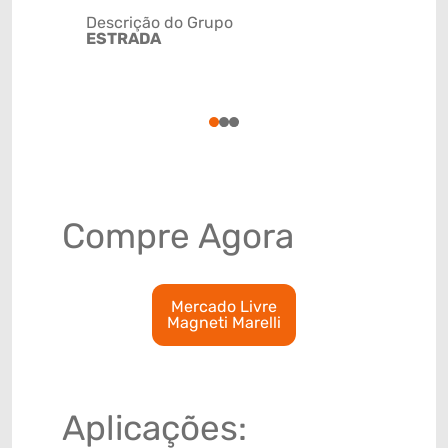
Descrição do Grupo
ESTRADA
NCM
85071090
1
2
3
Compre Agora
Mercado Livre
Magneti Marelli
Aplicações: