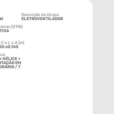
Descrição do Grupo
VW
ELETROVENTILADOR
arras (GTIN)
1136
 x L x A (m)
85 x0,145
ica
+ HÉLICE +
OTAÇÃO EM
RÁRIO / 7