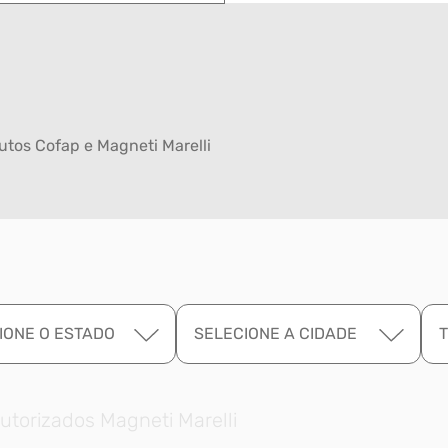
tos Cofap e Magneti Marelli
IONE O ESTADO
SELECIONE A CIDADE
utorizados Magneti Marelli