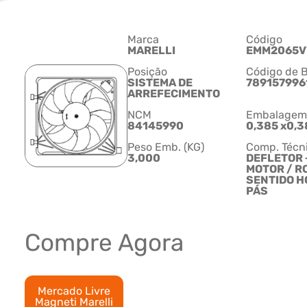
Marca
Código
MARELLI
EMM2065
Posição
Código de B
SISTEMA DE
789157996
ARREFECIMENTO
NCM
Embalagem C
84145990
0,385 x0,3
Peso Emb. (KG)
Comp. Técn
3,000
DEFLETOR 
MOTOR / R
SENTIDO HO
PÁS
Compre Agora
Mercado Livre
Magneti Marelli