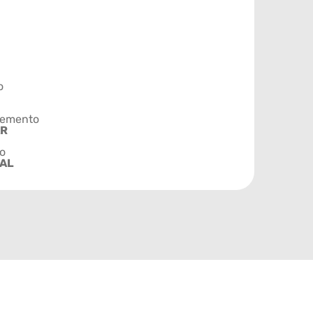
o
emento
AR
o
AL