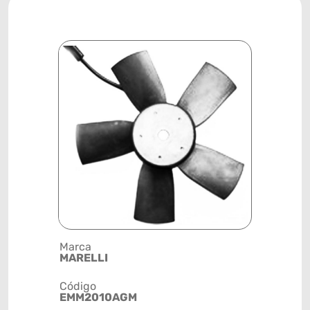
Marca
Posição
MARELLI
SISTEMA 
Código
Código de 
EMM2010AGM
(GTIN)
78915793