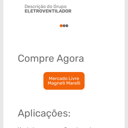
Descrição do Grupo
ELETROVENTILADOR
NCM
84145990
1
2
3
Compre Agora
Mercado Livre
Magneti Marelli
Aplicações: