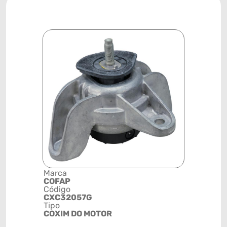
Marca
Descrição 
COFAP
Grupo
Código
SUPORTE
CXC32057G
Posição
Tipo
DIANTEIR
COXIM DO MOTOR
DIREITA
Código de 