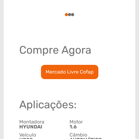
(GTIN)
78915799
1
2
3
Compre Agora
Mercado Livre Cofap
Aplicações:
Montadora
Motor
HYUNDAI
1.6
Veículo
Câmbio