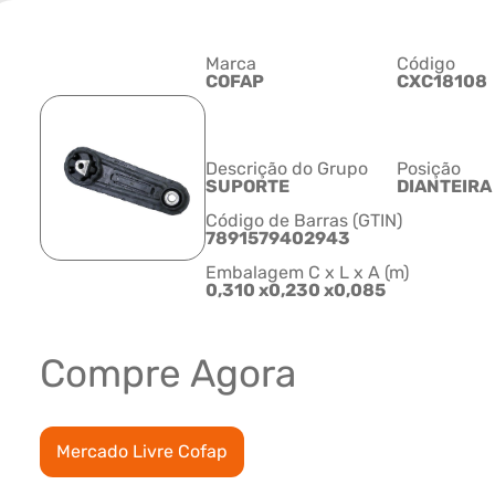
Marca
Código
COFAP
CXC18108
Descrição do Grupo
Posição
SUPORTE
DIANTEIRA
Código de Barras (GTIN)
7891579402943
Embalagem C x L x A (m)
0,310 x0,230 x0,085
Compre Agora
Mercado Livre Cofap