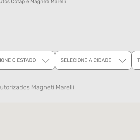
tos Cofap e Magneti Marelli
IONE O ESTADO
SELECIONE A CIDADE
utorizados Magneti Marelli