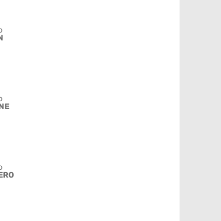
o
N
o
NE
o
ERO