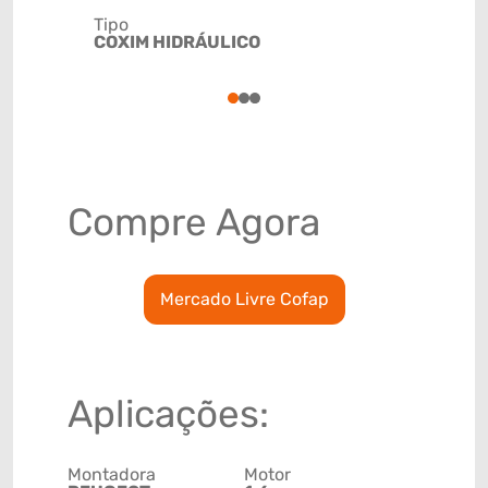
Tipo
Código de 
COXIM HIDRÁULICO
(GTIN)
78915799
1
2
3
Compre Agora
Mercado Livre Cofap
Aplicações:
Montadora
Motor