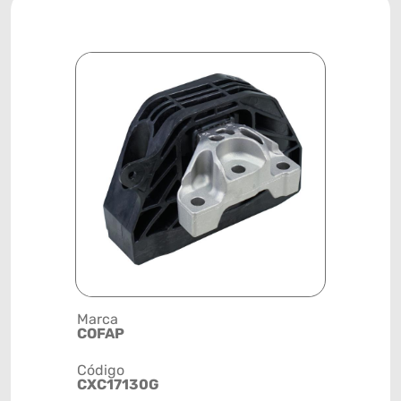
Marca
Descrição 
COFAP
SUPORTE
Código
Posição
CXC17130G
DIANTEIR