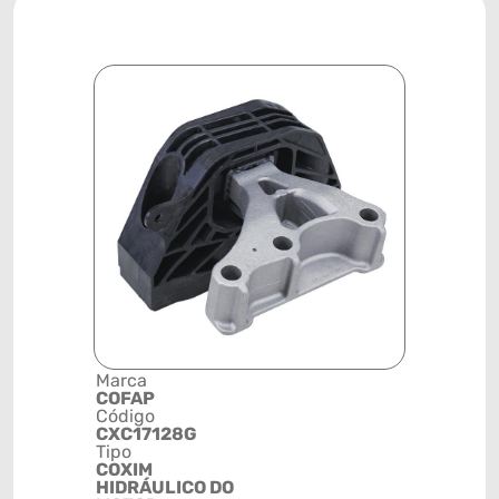
Marca
Descrição 
COFAP
Grupo
Código
SUPORTE
CXC17128G
Posição
Tipo
DIANTEIR
COXIM
DIREITA
HIDRÁULICO DO
Código de 