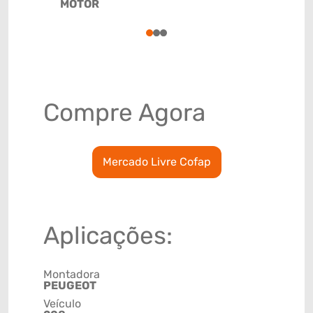
MOTOR
(GTIN)
78915799
1
2
3
Compre Agora
Mercado Livre Cofap
Aplicações:
Montadora
PEUGEOT
Veículo