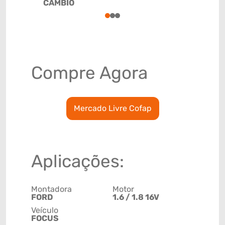
CÂMBIO
78915798
1
2
3
Compre Agora
Mercado Livre Cofap
Aplicações:
Montadora
Motor
FORD
1.6 / 1.8 16V
Veículo
FOCUS