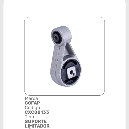
Marca
Descrição 
COFAP
Grupo
Código
SUPORTE
CXC08133
Posição
Tipo
DIANTEIR
SUPORTE
Código de 
LIMITADOR
(GTIN)