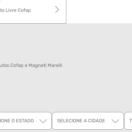
o Livre Cofap
tos Cofap e Magneti Marelli
IONE O ESTADO
SELECIONE A CIDADE