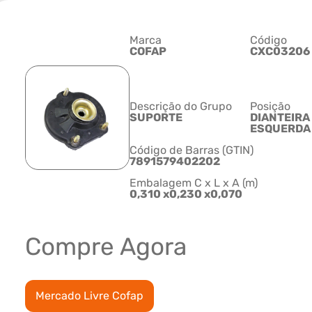
Marca
Código
COFAP
CXC03206
Descrição do Grupo
Posição
SUPORTE
DIANTEIRA
ESQUERDA
Código de Barras (GTIN)
7891579402202
Embalagem C x L x A (m)
0,310 x0,230 x0,070
Compre Agora
Mercado Livre Cofap