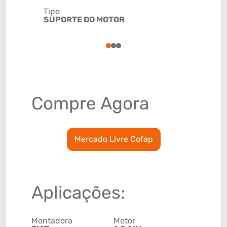
Tipo
Código de 
SUPORTE DO MOTOR
(GTIN)
78915798
1
2
3
Compre Agora
Mercado Livre Cofap
Aplicações:
Montadora
Motor