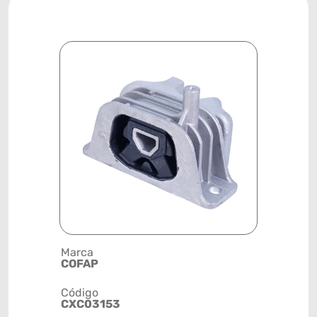
Marca
Descrição 
COFAP
SUPORTE
Código
Posição
CXC03153
DIANTEIR