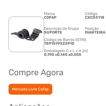
Marca
Código
COFAP
CXC03118
Descrição do Grupo
Posição
SUPORTE
DIANTEIRA
Código de Barras (GTIN)
7891579323910
Embalagem C x L x A (m)
0,190 x0,140 x0,055
Compre Agora
Mercado Livre Cofap