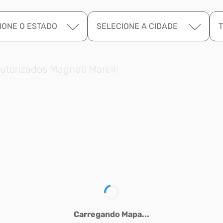
IONE O ESTADO
SELECIONE A CIDADE
utorizados Magneti Marelli
Carregando Mapa...