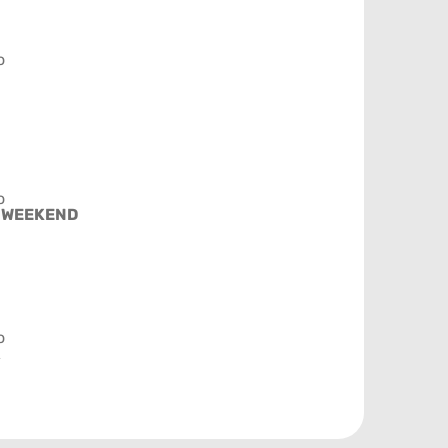
o
o
 WEEKEND
o