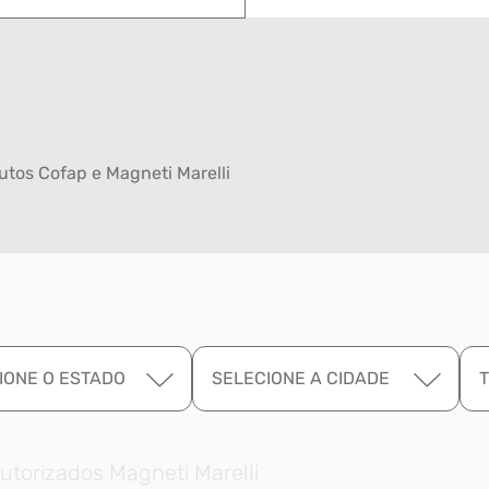
tos Cofap e Magneti Marelli
IONE O ESTADO
SELECIONE A CIDADE
utorizados Magneti Marelli