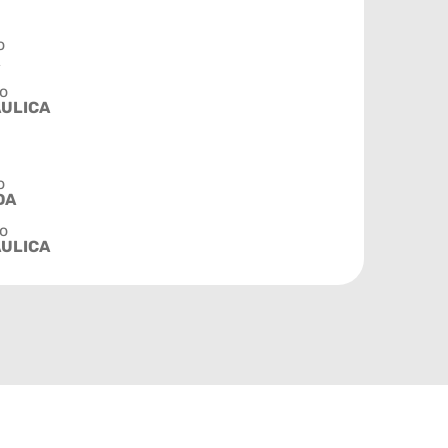
o
o
ÁULICA
o
DA
o
ÁULICA