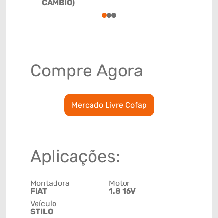
CÂMBIO)
78915799
1
2
3
Compre Agora
Mercado Livre Cofap
Aplicações:
Montadora
Motor
FIAT
1.8 16V
Veículo
STILO