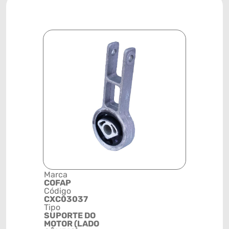
Marca
Descrição 
COFAP
Grupo
Código
SUPORTE
CXC03037
Posição
Tipo
MOTOR
SUPORTE DO
Código de 
MOTOR (LADO
(GTIN)