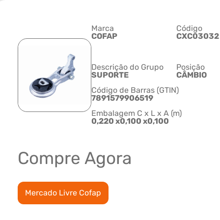
Marca
Código
COFAP
CXC03032
Descrição do Grupo
Posição
SUPORTE
CÂMBIO
Código de Barras (GTIN)
7891579906519
Embalagem C x L x A (m)
0,220 x0,100 x0,100
Compre Agora
Mercado Livre Cofap