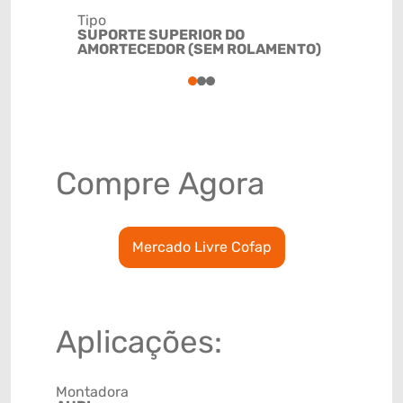
Tipo
Código de 
SUPORTE SUPERIOR DO
(GTIN)
AMORTECEDOR (SEM ROLAMENTO)
78915798
1
2
3
Compre Agora
Mercado Livre Cofap
Aplicações:
Montadora