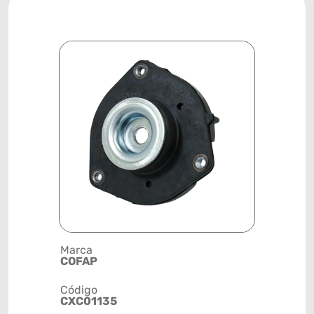
Marca
Descrição 
COFAP
SUPORTE
Código
Posição
CXC01135
DIANTEIR