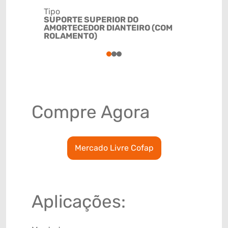
Tipo
Código de 
SUPORTE SUPERIOR DO
(GTIN)
AMORTECEDOR DIANTEIRO (COM
78915793
ROLAMENTO)
1
2
3
Compre Agora
Mercado Livre Cofap
Aplicações: