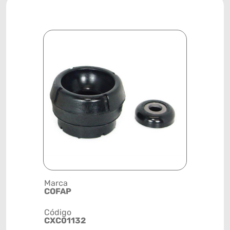
Marca
Descrição 
COFAP
SUPORTE
Código
Posição
CXC01132
DIANTEIR