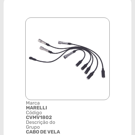
Marca
Posição
MARELLI
SISTEMA 
Código
IGNIÇÃO
CVMV1802
Código de 
Descrição do
(GTIN)
Grupo
78915792
CABO DE VELA
NCM