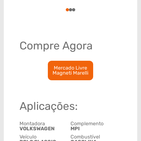
8544300
1
2
3
Compre Agora
Mercado Livre
Magneti Marelli
Aplicações:
Montadora
Complemento
VOLKSWAGEN
MPI
Veículo
Combustível