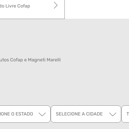
o Livre Cofap
tos Cofap e Magneti Marelli
IONE O ESTADO
SELECIONE A CIDADE