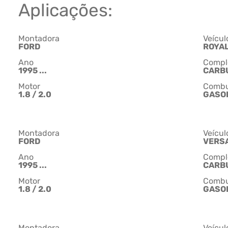
Aplicações:
Montadora
Veícul
FORD
ROYA
Ano
Compl
1995 ...
CARB
Motor
Combu
1.8 / 2.0
GASO
Montadora
Veícul
FORD
VERS
Ano
Compl
1995 ...
CARB
Motor
Combu
1.8 / 2.0
GASO
Montadora
Veícul