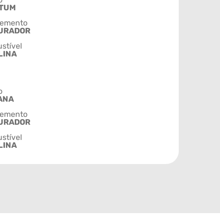
TUM
emento
URADOR
stível
LINA
o
ANA
emento
URADOR
stível
LINA