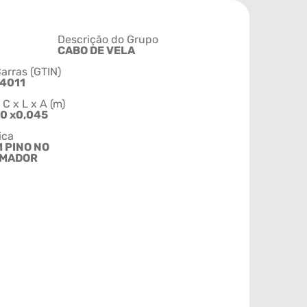
Descrição do Grupo
CABO DE VELA
arras (GTIN)
4011
 x L x A (m)
20 x0,045
ica
M PINO NO
MADOR