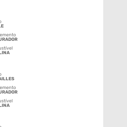
o
LE
emento
URADOR
stível
LINA
o
AILLES
emento
URADOR
stível
LINA
o