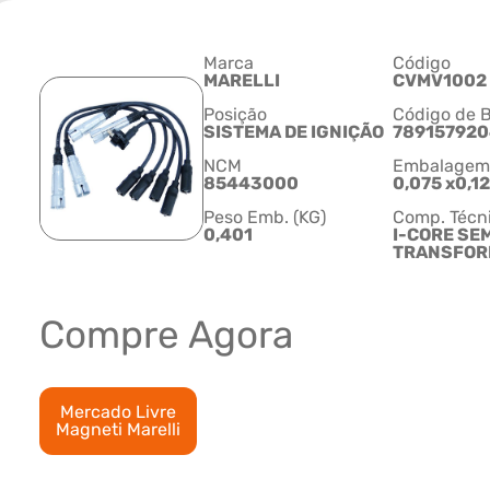
Marca
Código
MARELLI
CVMV1002
Posição
Código de B
SISTEMA DE IGNIÇÃO
789157920
NCM
Embalagem C
85443000
0,075 x0,1
Peso Emb. (KG)
Comp. Técn
0,401
I-CORE SE
TRANSFOR
Compre Agora
Mercado Livre
Magneti Marelli