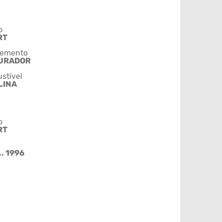
o
RT
emento
URADOR
stível
LINA
o
RT
.. 1996