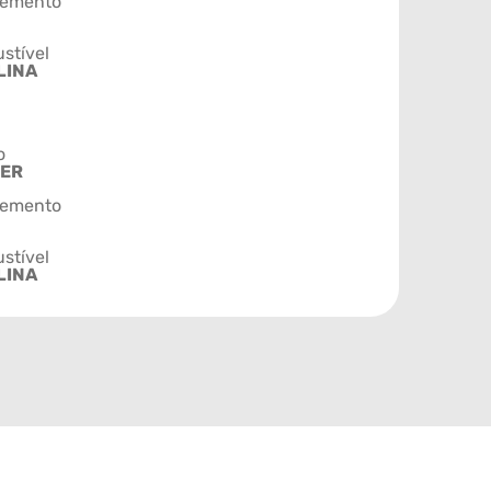
emento
stível
LINA
o
TER
emento
stível
LINA