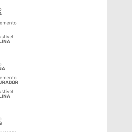
o
A
emento
stível
LINA
o
NA
emento
URADOR
stível
LINA
o
S