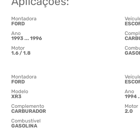
Aplicações:
Montadora
Veícul
FORD
ESCO
Ano
Compl
1993 ... 1996
CARB
Motor
Combu
1.6 / 1.8
GASO
Montadora
Veícul
FORD
ESCO
Modelo
Ano
XR3
1994 .
Complemento
Motor
CARBURADOR
2.0
Combustível
GASOLINA