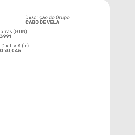
Descrição do Grupo
CABO DE VELA
arras (GTIN)
3991
 x L x A (m)
20 x0,045