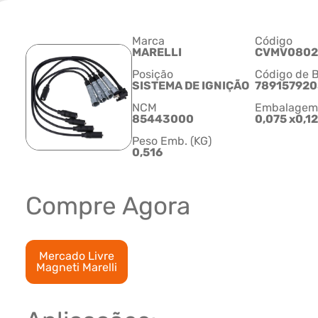
Marca
Código
MARELLI
CVMV0802
Posição
Código de B
SISTEMA DE IGNIÇÃO
789157920
NCM
Embalagem C
85443000
0,075 x0,1
Peso Emb. (KG)
0,516
Compre Agora
Mercado Livre
Magneti Marelli