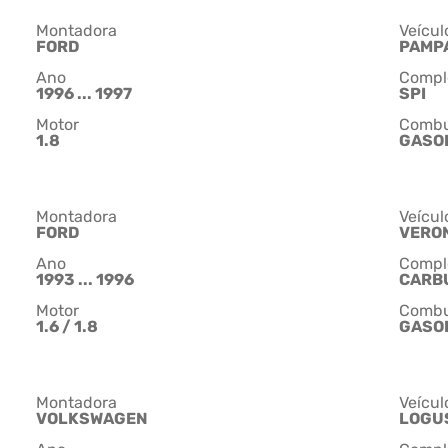
Montadora
Veícul
FORD
PAMP
Ano
Compl
1996 ... 1997
SPI
Motor
Combu
1.8
GASO
Montadora
Veícul
FORD
VERO
Ano
Compl
1993 ... 1996
CARB
Motor
Combu
1.6 / 1.8
GASO
Montadora
Veícul
VOLKSWAGEN
LOGU