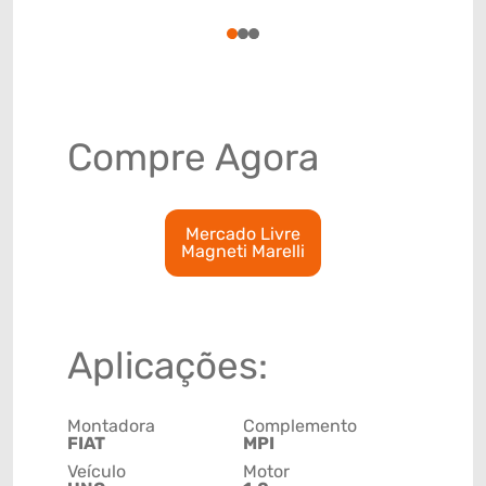
8544300
1
2
3
Compre Agora
Mercado Livre
Magneti Marelli
Aplicações:
Montadora
Complemento
FIAT
MPI
Veículo
Motor