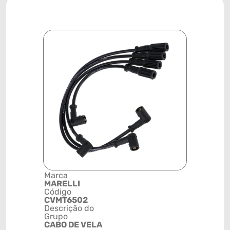
Marca
Posição
MARELLI
SISTEMA 
Código
IGNIÇÃO
CVMT6502
Código de 
Descrição do
(GTIN)
Grupo
78915793
CABO DE VELA
NCM