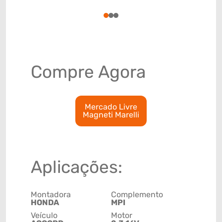
8544300
1
2
3
Compre Agora
Mercado Livre
Magneti Marelli
Aplicações:
Montadora
Complemento
HONDA
MPI
Veículo
Motor