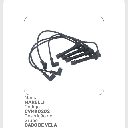
Marca
Posição
MARELLI
SISTEMA 
Código
IGNIÇÃO
CVMK0202
Código de 
Descrição do
(GTIN)
Grupo
78915793
CABO DE VELA
NCM