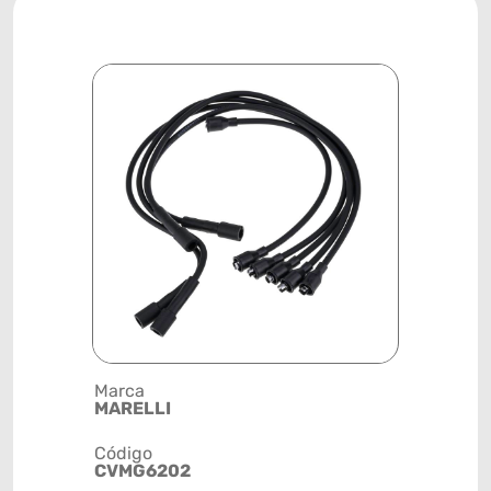
Marca
Posição
MARELLI
SISTEMA 
Código
Código de 
CVMG6202
(GTIN)
78915792