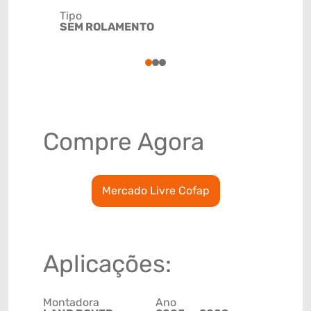
Tipo
Código de 
SEM ROLAMENTO
(GTIN)
78915799
1
2
3
Compre Agora
Mercado Livre Cofap
Aplicações:
Montadora
Ano