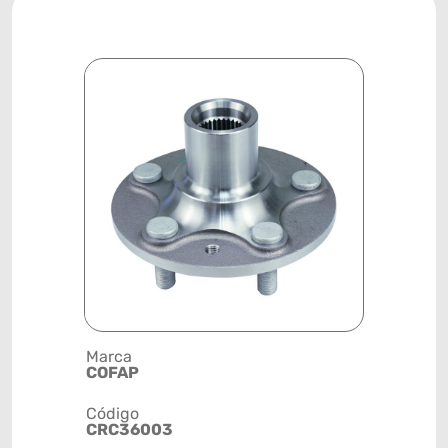
Marca
Descrição 
COFAP
CUBO DE 
Código
Posição
CRC36003
TRASEIRA