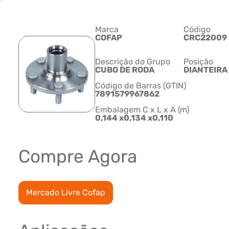
Marca
Código
COFAP
CRC22009
Descrição do Grupo
Posição
CUBO DE RODA
DIANTEIRA
Código de Barras (GTIN)
7891579967862
Embalagem C x L x A (m)
0,144 x0,134 x0,110
Compre Agora
Mercado Livre Cofap