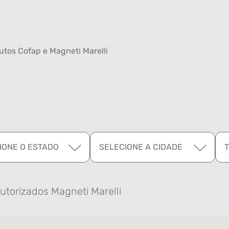
tos Cofap e Magneti Marelli
IONE O ESTADO
SELECIONE A CIDADE
utorizados Magneti Marelli