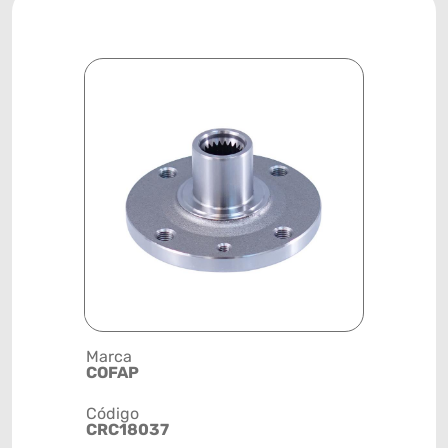
Marca
Descrição 
COFAP
CUBO DE 
Código
Posição
CRC18037
DIANTEIR