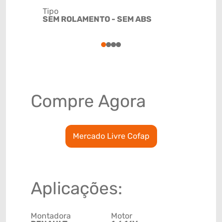
Tipo
Código de 
SEM ROLAMENTO - SEM ABS
(GTIN)
78915798
1
2
3
4
Compre Agora
Mercado Livre Cofap
Aplicações:
Montadora
Motor