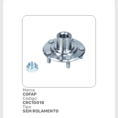
Marca
Descrição 
COFAP
Grupo
Código
CUBO DE 
CRC10018
Posição
Tipo
DIANTEIR
SEM ROLAMENTO
Código de 
(GTIN)