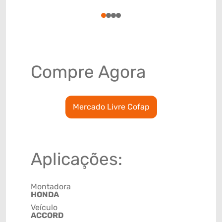
78915799
1
2
3
4
Compre Agora
Mercado Livre Cofap
Aplicações:
Montadora
HONDA
Veículo
ACCORD