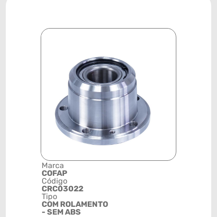
Marca
Descrição 
COFAP
Grupo
Código
CUBO DE 
CRC03022
Posição
Tipo
TRASEIRA
COM ROLAMENTO
Código de 
- SEM ABS
(GTIN)