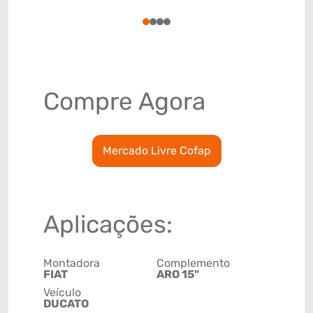
78915798
1
2
3
4
Compre Agora
Mercado Livre Cofap
Aplicações:
Montadora
Complemento
FIAT
ARO 15"
Veículo
DUCATO