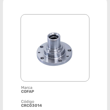
Marca
Descrição 
COFAP
CUBO DE 
Código
Posição
CRC03014
DIANTEIR