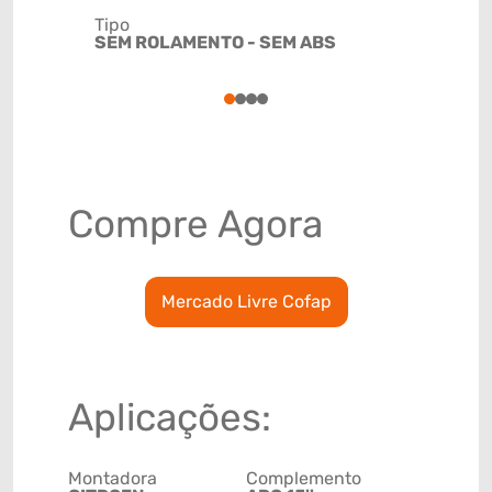
Tipo
Código de 
SEM ROLAMENTO - SEM ABS
(GTIN)
78915798
1
2
3
4
Compre Agora
Mercado Livre Cofap
Aplicações:
Montadora
Complemento