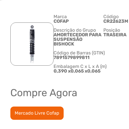
Marca
Código
COFAP
CR22623M
Descrição do Grupo
Posição
AMORTECEDOR PARA
TRASEIRA
SUSPENSÃO
BISHOCK
Código de Barras (GTIN)
7891579899811
Embalagem C x L x A (m)
0,390 x0,065 x0,065
Compre Agora
Mercado Livre Cofap