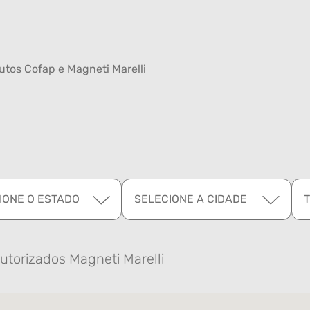
tos Cofap e Magneti Marelli
IONE O ESTADO
SELECIONE A CIDADE
utorizados Magneti Marelli