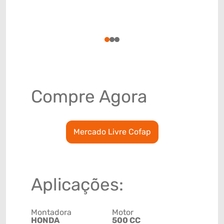
TRASEIRA
Código de 
(GTIN)
78915798
1
2
3
Compre Agora
Mercado Livre Cofap
Aplicações:
Montadora
Motor
HONDA
500 CC