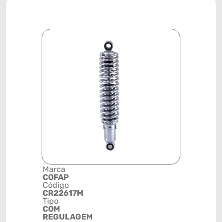
Marca
Descrição 
COFAP
Grupo
Código
AMORTEC
CR22617M
PARA
Tipo
SUSPENS
COM
BISHOCK
REGULAGEM
Posição