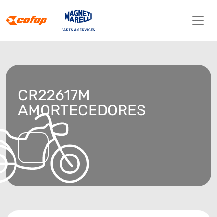
CR22617M
AMORTECEDORES