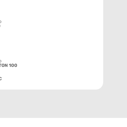
o
0
o
TON 100
C