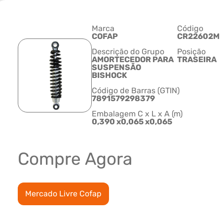
Marca
Código
COFAP
CR22602M
Descrição do Grupo
Posição
AMORTECEDOR PARA
TRASEIRA
SUSPENSÃO
BISHOCK
Código de Barras (GTIN)
7891579298379
Embalagem C x L x A (m)
0,390 x0,065 x0,065
Compre Agora
Mercado Livre Cofap