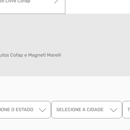
o Livre Cofap
tos Cofap e Magneti Marelli
IONE O ESTADO
SELECIONE A CIDADE