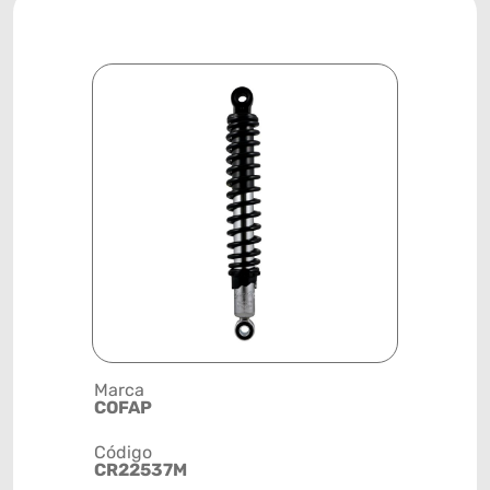
Marca
Descrição 
COFAP
AMORTEC
BISHOCK
Código
CR22537M
Posição
TRASEIRA