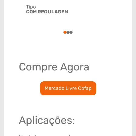
Tipo
COM REGULAGEM
Código de 
(GTIN)
78915792
1
2
3
Compre Agora
Mercado Livre Cofap
Aplicações: