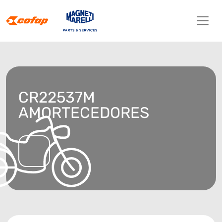
CR22537M
AMORTECEDORES