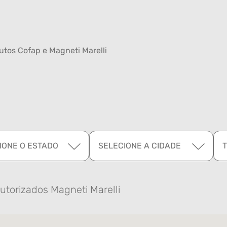
tos Cofap e Magneti Marelli
IONE O ESTADO
SELECIONE A CIDADE
utorizados Magneti Marelli