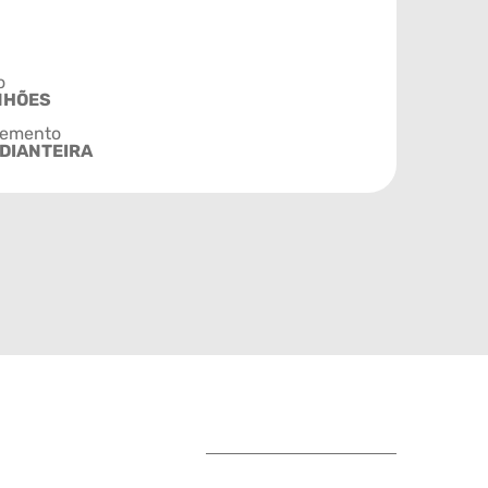
o
NHÕES
emento
DIANTEIRA