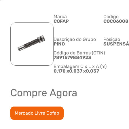
Marca
Código
COFAP
COC06008
Descrição do Grupo
Posição
PINO
SUSPENSÃ
Código de Barras (GTIN)
7891579884923
Embalagem C x L x A (m)
0,170 x0,037 x0,037
Compre Agora
Mercado Livre Cofap