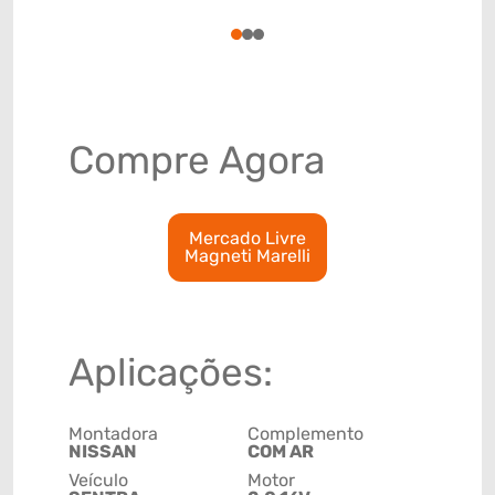
84159090
1
2
3
Compre Agora
Mercado Livre
Magneti Marelli
Aplicações:
Montadora
Complemento
NISSAN
COM AR
Veículo
Motor