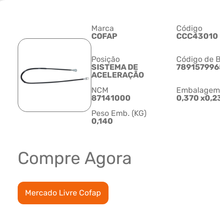
Marca
Código
COFAP
CCC43010
Posição
Código de B
SISTEMA DE
789157996
ACELERAÇÃO
NCM
Embalagem C
87141000
0,370 x0,2
Peso Emb. (KG)
0,140
Compre Agora
Mercado Livre Cofap