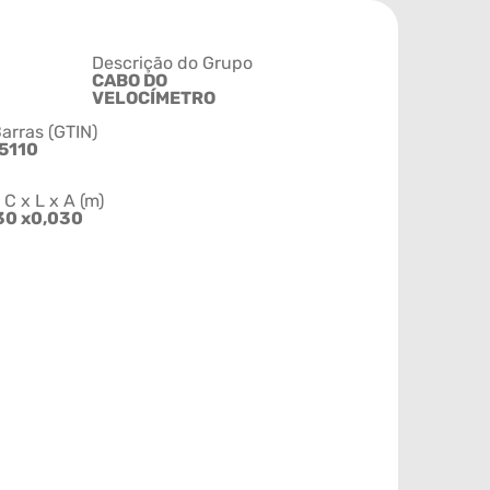
Descrição do Grupo
CABO DO
VELOCÍMETRO
arras (GTIN)
5110
 x L x A (m)
30 x0,030