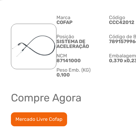
Marca
Código
COFAP
CCC42012
Posição
Código de B
SISTEMA DE
78915799
ACELERAÇÃO
NCM
Embalagem C
87141000
0,370 x0,2
Peso Emb. (KG)
0,100
Compre Agora
Mercado Livre Cofap