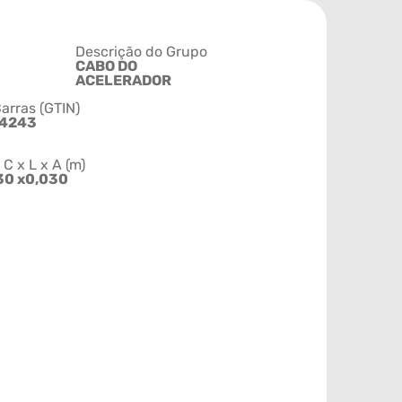
Descrição do Grupo
CABO DO
ACELERADOR
arras (GTIN)
64243
 x L x A (m)
30 x0,030