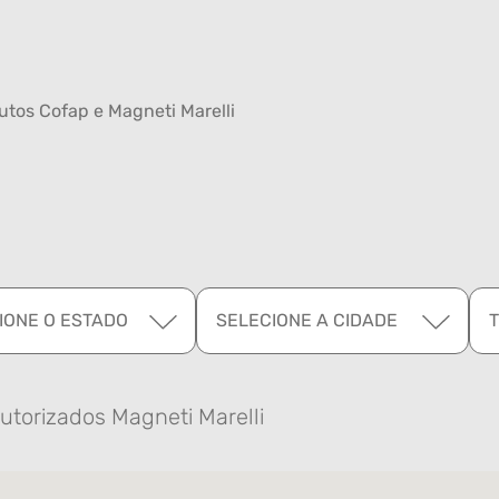
tos Cofap e Magneti Marelli
IONE O ESTADO
SELECIONE A CIDADE
utorizados Magneti Marelli