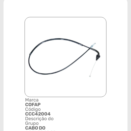
Marca
Posição
COFAP
SISTEMA 
Código
ACELERA
CCC42004
Código de 
Descrição do
(GTIN)
Grupo
78915799
CABO DO
NCM