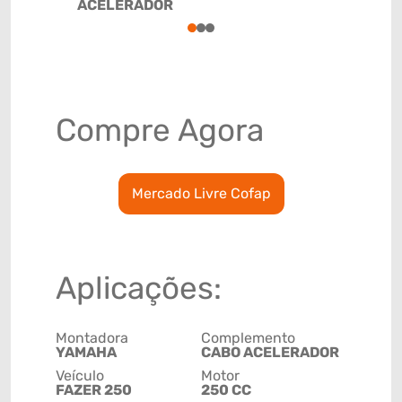
ACELERADOR
87141000
1
2
3
Compre Agora
Mercado Livre Cofap
Aplicações:
Montadora
Complemento
YAMAHA
CABO ACELERADOR
Veículo
Motor
FAZER 250
250 CC