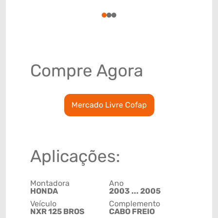
87141000
1
2
3
Compre Agora
Mercado Livre Cofap
Aplicações:
Montadora
Ano
HONDA
2003 ... 2005
Veículo
Complemento
NXR 125 BROS
CABO FREIO