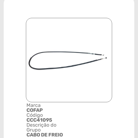
Marca
Posição
COFAP
SISTEMA 
Código
FREIO
CCC41095
Código de 
Descrição do
(GTIN)
Grupo
78915799
CABO DE FREIO
NCM